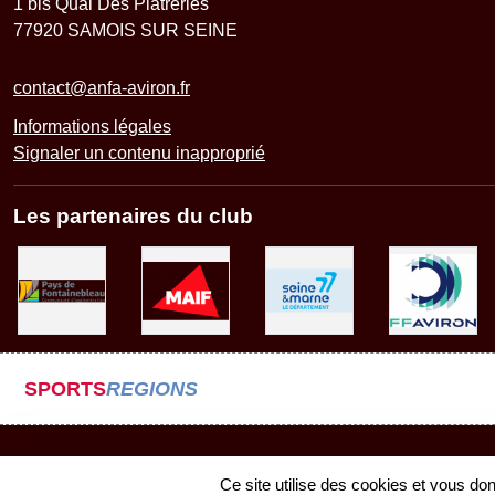
1 bis Quai Des Platreries
77920
SAMOIS SUR SEINE
contact@anfa-aviron.fr
Informations légales
Signaler un contenu inapproprié
Les partenaires du club
SPORTS
REGIONS
Ce site utilise des cookies et vous do