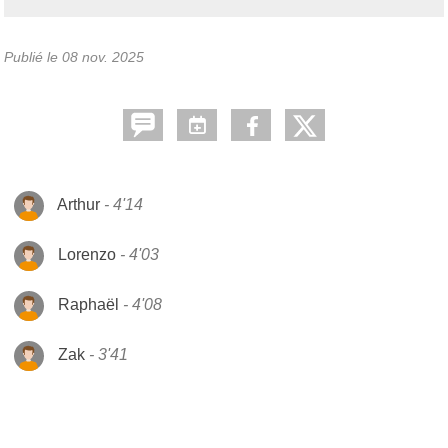
Publié le
08 nov. 2025
Arthur
4'14
Lorenzo
4'03
Raphaël
4'08
Zak
3'41