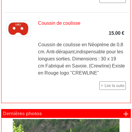
Coussin de coulisse
15.00 €
Coussin de coulisse en Néopréne de 0.8
cm. Anti-dérapant,indispensable pour les
longues sorties. Dimensions : 30 x 19
cm Fabriqué en Savoie. (Crewline) Existe
en Rouge logo "CREWLINE"
Lire la suite
+
Dernières photos