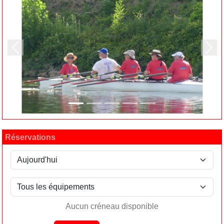
Précedent
Suiv
Réservations
Aucun créneau disponible