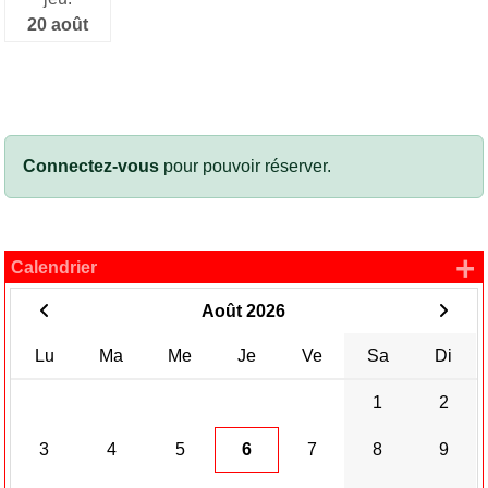
20 août
Connectez-vous
pour pouvoir réserver.
+
Calendrier
Août 2026
Lu
Ma
Me
Je
Ve
Sa
Di
1
2
3
4
5
6
7
8
9