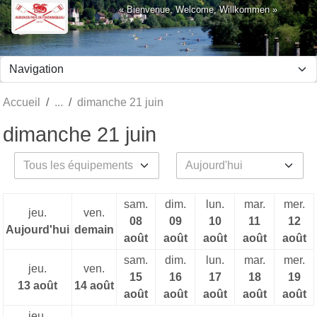
Panneau de gestion des cookies
« Bienvenue, Welcome, Willkommen »
Accueil
dimanche 21 juin
dimanche 21 juin
sam.
dim.
lun.
mar.
mer.
jeu.
ven.
08
09
10
11
12
Aujourd'hui
demain
août
août
août
août
août
sam.
dim.
lun.
mar.
mer.
jeu.
ven.
15
16
17
18
19
13 août
14 août
août
août
août
août
août
jeu.