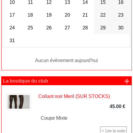
10
11
12
13
14
15
16
17
18
19
20
21
22
23
24
25
26
27
28
29
30
31
Aucun évènement aujourd'hui
+
La boutique du club
Collant noir Meril (SUR STOCKS)
45.00 €
Coupe Mixte
Lire la suite